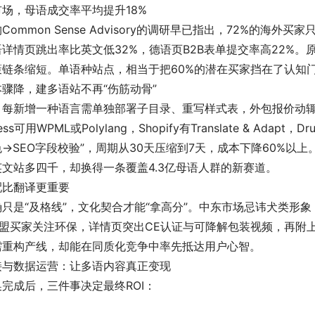
场，母语成交率平均提升18%
Common Sense Advisory的调研早已指出，72%的海
详情页跳出率比英文低32%，德语页B2B表单提交率高22%
策链条缩短。单语种站点，相当于把60%的潜在买家挡在了认知
骤降，建多语站不再“伤筋动骨”
，每新增一种语言需单独部署子目录、重写样式表，外包报价动辄
ress可用WPML或Polylang，Shopify有Translate & Ad
→SEO字段校验”，周期从30天压缩到7天，成本下降60%以
文站多四千，却换得一条覆盖4.3亿母语人群的新赛道。
配比翻译更重要
只是“及格线”，文化契合才能“拿高分”。中东市场忌讳犬类形象
；欧盟买家关注环保，详情页突出CE认证与可降解包装视频，再附
需重构产线，却能在同质化竞争中率先抵达用户心智。
接与数据运营：让多语内容真正变现
完成后，三件事决定最终ROI：