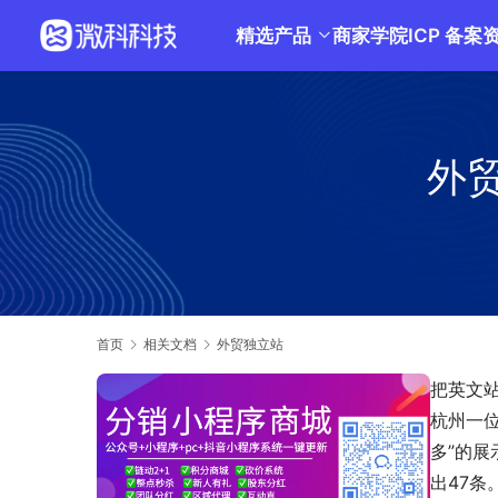
精选产品
商家学院
ICP 备案
外
首页
相关文档
外贸独立站
把英文
杭州一
多”的展
出47条