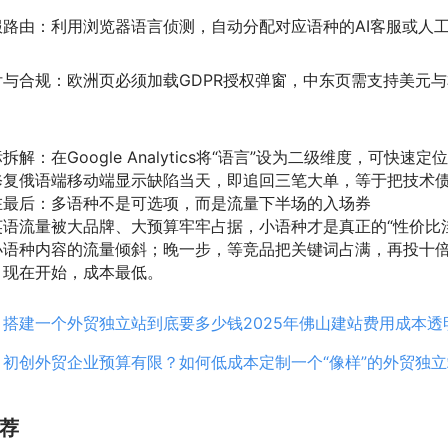
服路由：利用浏览器语言侦测，自动分配对应语种的AI客服或人
付与合规：欧洲页必须加载GDPR授权弹窗，中东页需支持美元
；
拆解：在Google Analytics将“语言”设为二级维度，可快
修复俄语端移动端显示缺陷当天，即追回三笔大单，等于把技术
在最后：多语种不是可选项，而是流量下半场的入场券
英语流量被大品牌、大预算牢牢占据，小语种才是真正的“性价比洼地
小语种内容的流量倾斜；晚一步，等竞品把关键词占满，再投十
，现在开始，成本最低。
：
搭建一个外贸独立站到底要多少钱2025年佛山建站费用成本透
：
初创外贸企业预算有限？如何低成本定制一个“像样”的外贸独立
荐