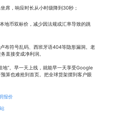
工坐席，响应时长从小时级降到30秒；
与本地币双标价，减少因法规或汇率导致的跳
速定位卢布符号乱码、西班牙语404等隐形漏洞。老
债务直接变成净利润。
”。早一天上线，就能早一天享受Google
倍预算也难抢到首页。把全球货架摆到客户眼
明报价
站