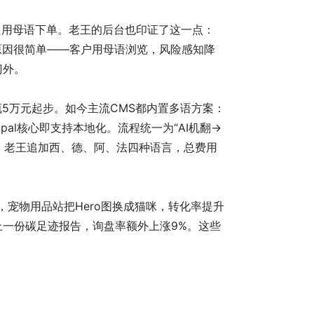
外买家只用母语下单。老王的后台也印证了这一点：
。原因很简单——客户用母语浏览，风险感知降
门外。
5万元起步。如今主流CMS都内置多语方案：
apt，Drupal核心即支持本地化。流程统一为“AI机翻→
上。老王追加西、德、阿、法四种语言，总费用
，宠物用品站把Hero图换成猫咪，转化率提升
上一份碳足迹报告，询盘率额外上涨9%。这些