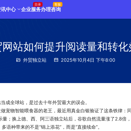
目录
客服
资讯中心
企业服务
办理咨询
贸网站如何提升阅读量和转化
外贸独立站
2025年10月4日 下午8:00
站当成全球站，是过去十年外贸最大的误会。
位做宠物智能喂食器的老王，最近用真金白银验证了这条铁律：同
示量；换上德、西、阿三语独立站后，谷歌自然流量涨了2.8倍
。多语种带来的不是“锦上添花”，而是“直接续命”。