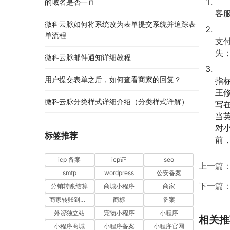
的域名是否一直
客
微科云脉如何将系统改为表单提交系统并追踪表
单流程
支
失
微科云脉邮件通知详细教程
用户提交表单之后，如何查看商家的回复？
指标
王
微科云脉分类样式详细介绍（分类样式详解）
写
当
对
标签推荐
前
icp 备案
icp证
seo
上一篇
smtp
wordpress
公安备案
下一篇
分销转账结算
商城小程序
商家
商家转账到零钱
商标
备案
外贸独立站
宠物小程序
小程序
相关推
小程序商城
小程序备案
小程序官网