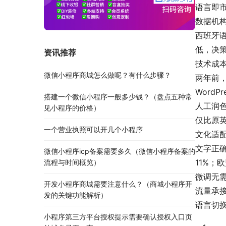
语言即市
数据机构
西班牙语
低，决
资讯推荐
技术成本
微信小程序商城怎么做呢？有什么步骤？
两年前
WordP
搭建一个微信小程序一般多少钱？（盘点五种常
人工润色
见小程序的价格）
仅比原英
一个营业执照可以开几个小程序
文化适
文字正确
微信小程序icp备案需要多久（微信小程序备案的
11%
流程与时间概览）
微调无
开发小程序商城需要注意什么？（商城小程序开
流量承
发的关键功能解析）
语言切换
小程序第三方平台授权提示需要确认授权入口页