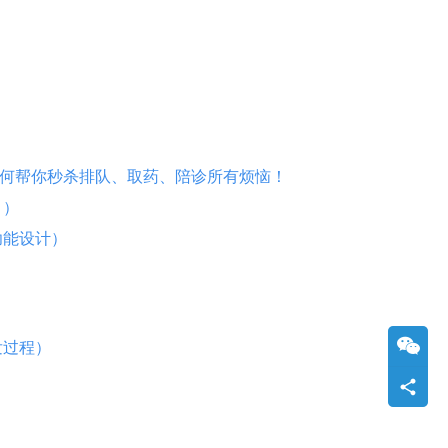
如何帮你秒杀排队、取药、陪诊所有烦恼！
！）
功能设计）
发过程）