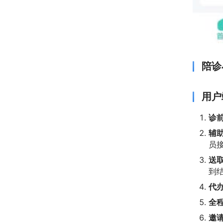
陪诊
用户
诊
辅
员
送
到
代
全
邀