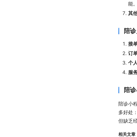
能
其
陪诊
接
订
个
服
陪诊
陪诊小
多好处
但缺乏
相关文章