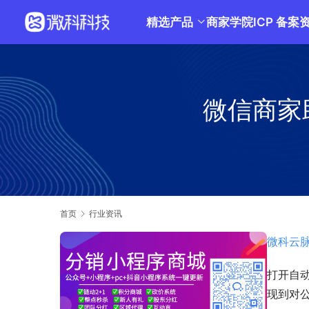
精选产品
商家学院
ICP 备案
微信商家
首页
行业资讯
微科云
打开自
现到对