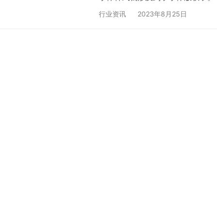
至少商业使用不是免费的。 字体
行业资讯
2023年8月25日
的字库字体理所应当，习惯成自然
计公司制作出来，商用是需要收费
的律师函。通常一套字体要几万块
的…