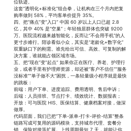
位轨迹。
这套“透明化+标准化”组合拳，让机构在三个月内把复
购率做到 58%，平均客单价提升 35%。
四、把“痛点”变“入口” 中国 60 岁以上人口已超 2.8
亿，其中 40% 是“空巢”；年轻独居群体也突破 9200
万。医院流程越来越智能化，反而让“不会用手机”的人
更寸步难行。陪诊看似小众，其实是“老龄化+数字化”
双重缺口下的刚需。谁先给出可信、高效、可复制的解
决方案，谁就能占领区域市场。
五、把“现在”变“起点” 如果你正在医疗、养老、护理行
业，或者手里有护理师资源，却还被“客户不信任”“服务
没标准”“单子做不大”困扰，一条轻量级小程序就是最快
的跳板：
前端：用户下单、进度追踪、费用透明、售后申诉；
后端：人员排班、节点打卡、绩效统计、数据报表；
开放：可与医院 HIS、医保结算、健康档案对接，做深
做厚。
代码层面，我们已把“下单-派单-打卡-评价-结算”整条
链路写成可复用的源码模块，支持城市代理、套餐分
销、保险对接等扩展。上线周期最短 7 天，就能让你