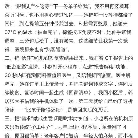
话：“跟我走”“在这等”“下一份单子给我”。我不用再竖着耳
朵听叫号，也不用担心错过预约——她把每一段等待都设了
闹钟，到点提前五分钟带我过去。B 超需要憋尿，她递来 
37℃ 的温水；抽血完毕，棉签按压角度不对，她伸手帮我
调整，三分钟后松手，没有淤青。这些细节让我第一次觉
得：医院原来也有“熟客通道”。
二、把“信任”写进系统 复查结果出来，我盯着 CT 报告上的
“低密度影”发愣。小赵打开小程序，点进“报告解读”功能，
30 秒内匹配到同科室值班医生，又陪我折回诊室。医生解
释完，她在订单里上传录音，并把关键词转成文字，连同后
续饮食、复诊时间一起生成《回家清单》。我回小区后，邻
居张大爷借我的手机体验了一次，第二天就给自己约了透析
陪诊——“比孩子陪得还细”，是他回来后的原话。
三、把“需求”做成生意 闲聊时我才知道，小赵所在的机构原
来只做传统“护工中介”，去年上线小程序后，单量翻了 4 
倍。原因很简单：老年客户怕被骗，年轻人怕麻烦，而小程