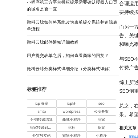
小程序第三方平台授权提示需要确认授权入口页
合理运
的域名是否一直
要持续
微科云脉如何将系统改为表单提交系统并追踪表
而另一
单流程
告、关
微科云脉邮件通知详细教程
和曝光
用户提交表单之后，如何查看商家的回复？
与SEO
付费广
微科云脉分类样式详细介绍（分类样式详解）
综上所述
标签推荐
SEO
icp 备案
icp证
seo
总之，
smtp
wordpress
公安备案
果。希
分销转账结算
商城小程序
商家
相关文章
商家转账到零钱
商标
备案
外贸独立站
宠物小程序
小程序
网站