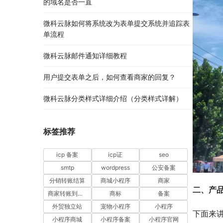
的域名是否一直
微科云脉如何将系统改为表单提交系统并追踪表
单流程
微科云脉邮件通知详细教程
用户提交表单之后，如何查看商家的回复？
微科云脉分类样式详细介绍（分类样式详解）
标签推荐
icp 备案
icp证
seo
smtp
wordpress
公安备案
分销转账结算
商城小程序
商家
二、产
商家转账到零钱
商标
备案
外贸独立站
宠物小程序
小程序
下面来
小程序商城
小程序备案
小程序官网