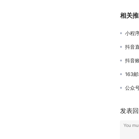
相关推
小程
抖音直
抖音账号
163
公众号
发表回
You mus