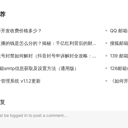
荐
序开发收费价格多少？
QQ 邮
播的钱是怎么分的？揭秘：千亿红利背后的财富密码
搜狐邮箱
封禁如何解封（抖音封号申诉解封全攻略：3步恢复账号，成功率提升80%！）
139 
邮箱smtp信息获取及设置方法（通用版）
126邮
管理系统 v1.1.2更新
《如何开
复
t be logged in to post a comment...