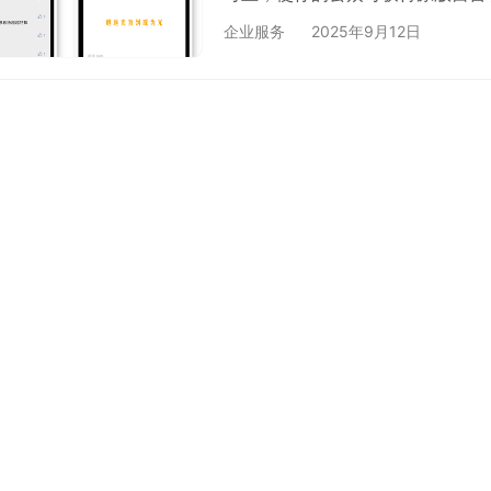
示在文章末尾，是目前实现开通原
企业服务
2025年9月12日
阅号/服务号： 你的公众号无需
言功能转移到你的公众号上，最快
能正常使用。开通完成后你的公众
何…