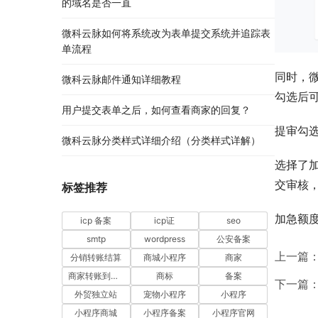
的域名是否一直
微科云脉如何将系统改为表单提交系统并追踪表
单流程
同时，
微科云脉邮件通知详细教程
勾选后
用户提交表单之后，如何查看商家的回复？
提审勾
微科云脉分类样式详细介绍（分类样式详解）
选择了
交审核
标签推荐
加急额
icp 备案
icp证
seo
smtp
wordpress
公安备案
上一篇
分销转账结算
商城小程序
商家
商家转账到零钱
商标
备案
下一篇
外贸独立站
宠物小程序
小程序
小程序商城
小程序备案
小程序官网